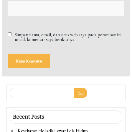
Simpan nama, email, dan situs web saya pada peramban ini
untuk komentar saya berikutnya.
Cari
Recent Posts
Kesehatan Holistik Lewat Pola Hidup