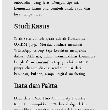
onboarding yang jelas. Dengan tips ini,
komunitas kamu bisa tumbuh aktif, rapi, dan
loyal tanpa ribet.
Studi Kasus
Salah satu contoh nyata adalah Komunitas
UMKM Jogja. Mereka awalnya memakai
WhatsApp Group tapi kesulitan mengelola
diskusi. Akhirnya, admin memindahkan komunitas
ke platform
Discord
. Setiap produk UMKM
punya channel diskusi sendiri, mulai dari
kerajinan, kuliner, sampai digital marketing
Data dan Fakta
Data dari CMX Hub Community Industry
Report menunjukkan 77% brand digital kini
menjadikan komunitas sebagai salah satu strategi