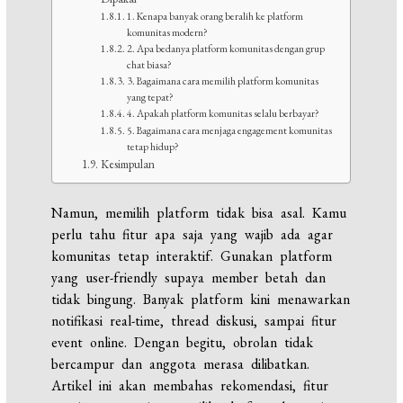
1. Kenapa banyak orang beralih ke platform
komunitas modern?
2. Apa bedanya platform komunitas dengan grup
chat biasa?
3. Bagaimana cara memilih platform komunitas
yang tepat?
4. Apakah platform komunitas selalu berbayar?
5. Bagaimana cara menjaga engagement komunitas
tetap hidup?
Kesimpulan
Namun, memilih platform tidak bisa asal. Kamu
perlu tahu fitur apa saja yang wajib ada agar
komunitas tetap interaktif. Gunakan platform
yang user-friendly supaya member betah dan
tidak bingung. Banyak platform kini menawarkan
notifikasi real-time, thread diskusi, sampai fitur
event online. Dengan begitu, obrolan tidak
bercampur dan anggota merasa dilibatkan.
Artikel ini akan membahas rekomendasi, fitur