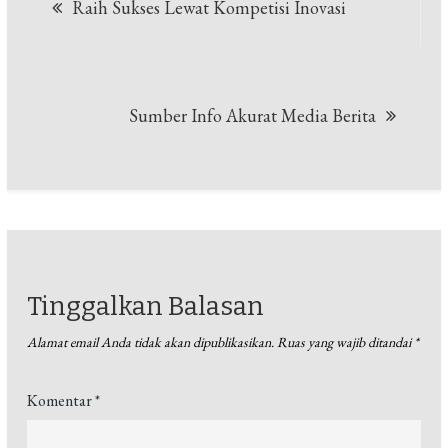
Raih Sukses Lewat Kompetisi Inovasi
pos
Sumber Info Akurat Media Berita
Tinggalkan Balasan
Alamat email Anda tidak akan dipublikasikan.
Ruas yang wajib ditandai
*
Komentar
*