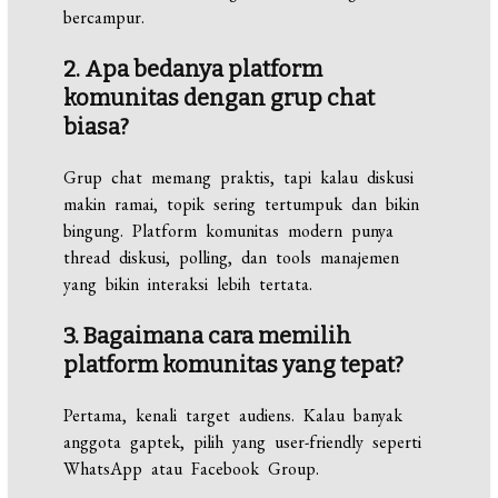
bercampur.
2. Apa bedanya platform
komunitas dengan grup chat
biasa?
Grup chat memang praktis, tapi kalau diskusi
makin ramai, topik sering tertumpuk dan bikin
bingung. Platform komunitas modern punya
thread diskusi, polling, dan tools manajemen
yang bikin interaksi lebih tertata.
3. Bagaimana cara memilih
platform komunitas yang tepat?
Pertama, kenali target audiens. Kalau banyak
anggota gaptek, pilih yang user-friendly seperti
WhatsApp atau Facebook Group.