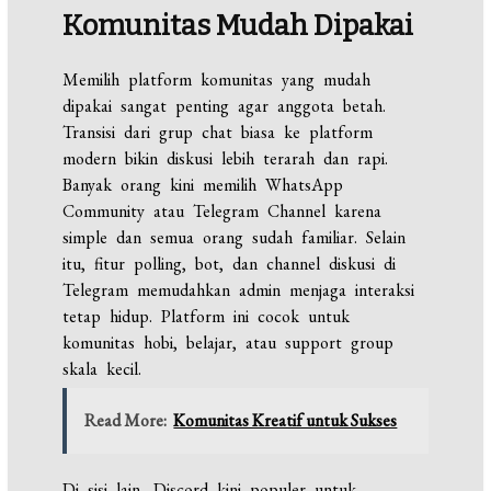
Komunitas Mudah Dipakai
Memilih platform komunitas yang mudah
dipakai sangat penting agar anggota betah.
Transisi dari grup chat biasa ke platform
modern bikin diskusi lebih terarah dan rapi.
Banyak orang kini memilih WhatsApp
Community atau Telegram Channel karena
simple dan semua orang sudah familiar. Selain
itu, fitur polling, bot, dan channel diskusi di
Telegram memudahkan admin menjaga interaksi
tetap hidup. Platform ini cocok untuk
komunitas hobi, belajar, atau support group
skala kecil.
Read More:
Komunitas Kreatif untuk Sukses
Di sisi lain, Discord kini populer untuk