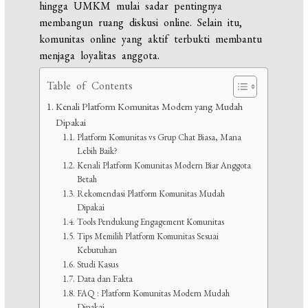
hingga UMKM mulai sadar pentingnya
membangun ruang diskusi online. Selain itu,
komunitas online yang aktif terbukti membantu
menjaga loyalitas anggota.
Table of Contents
Kenali Platform Komunitas Modern yang Mudah
Dipakai
Platform Komunitas vs Grup Chat Biasa, Mana
Lebih Baik?
Kenali Platform Komunitas Modern Biar Anggota
Betah
Rekomendasi Platform Komunitas Mudah
Dipakai
Tools Pendukung Engagement Komunitas
Tips Memilih Platform Komunitas Sesuai
Kebutuhan
Studi Kasus
Data dan Fakta
FAQ : Platform Komunitas Modern Mudah
Dipakai