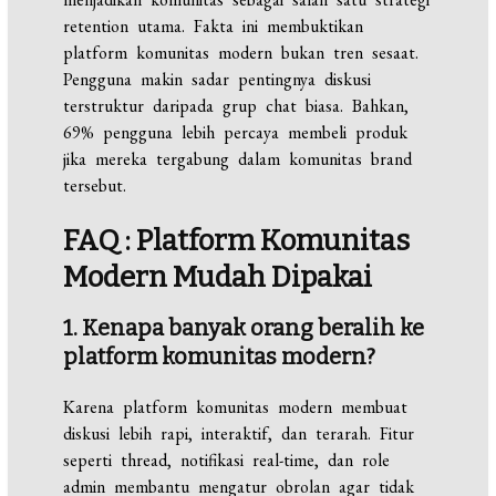
retention utama. Fakta ini membuktikan
platform komunitas modern bukan tren sesaat.
Pengguna makin sadar pentingnya diskusi
terstruktur daripada grup chat biasa. Bahkan,
69% pengguna lebih percaya membeli produk
jika mereka tergabung dalam komunitas brand
tersebut.
FAQ : Platform Komunitas
Modern Mudah Dipakai
1. Kenapa banyak orang beralih ke
platform komunitas modern?
Karena platform komunitas modern membuat
diskusi lebih rapi, interaktif, dan terarah. Fitur
seperti thread, notifikasi real-time, dan role
admin membantu mengatur obrolan agar tidak