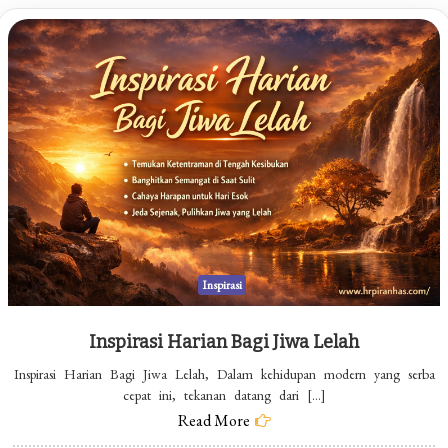
Inspirasi
Inspirasi Harian Bagi Jiwa Lelah
Inspirasi Harian Bagi Jiwa Lelah, Dalam kehidupan modern yang serba
cepat ini, tekanan datang dari […]
Read More