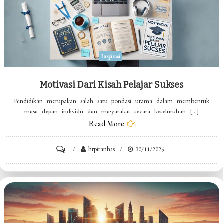
Inspirasi
Motivasi Dari Kisah Pelajar Sukses
Pendidikan merupakan salah satu pondasi utama dalam membentuk
masa depan individu dan masyarakat secara keseluruhan […]
Read More
on
hrpiranhas
30/11/2025
Motivasi
dari
Kisah
Pelajar
Sukses