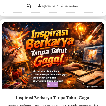
on
hrpiranhas
05/02/2026
Inspirasi
Harian
Bagi
Jiwa
Lelah
Inspirasi
Inspirasi Berkarya Tanpa Takut Gagal
Inspirasi Berkarya Tanpa Takut Gagal Di tengah tantangan dan