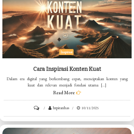
Depan
Inspirasi
Cara Inspirasi Konten Kuat
Dalam era digital yang berkembang cepat, menciptakan konten yang
kuat dan relevan menjadi fondasi utama […]
Read More
on
hrpiranhas
10/11/2025
Cara
Inspirasi
Konten