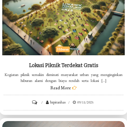
Akhir
Pekan
Hiburan
Lokasi Piknik Terdekat Gratis
Kegiatan piknik semakin diminati masyarakat urban yang menginginkan
hiburan alami dengan biaya rendah serta lokasi […]
Read More
on
hrpiranhas
09/11/2025
Lokasi
Piknik
Terdekat