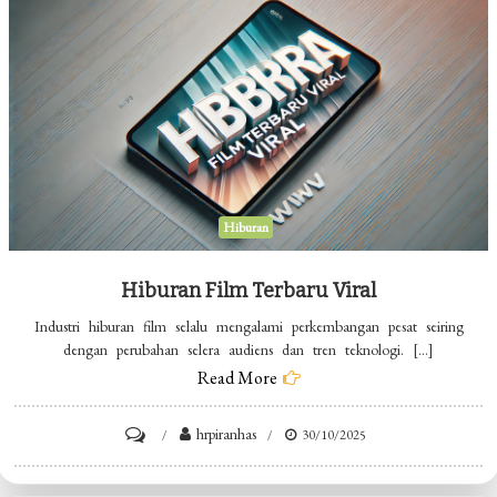
Gratis
Hiburan
Hiburan Film Terbaru Viral
Industri hiburan film selalu mengalami perkembangan pesat seiring
dengan perubahan selera audiens dan tren teknologi. […]
Read More
on
hrpiranhas
30/10/2025
Hiburan
Film