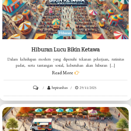
Hiburan
Hiburan Lucu Bikin Ketawa
Dalam kehidupan modern yang dipenuhi tekanan pekerjaan, rutinitas
padat, serta tantangan sosial, kebutuhan akan hiburan […]
Read More
on
hrpiranhas
29/11/2025
Hiburan
Lucu
Bikin
Ketawa