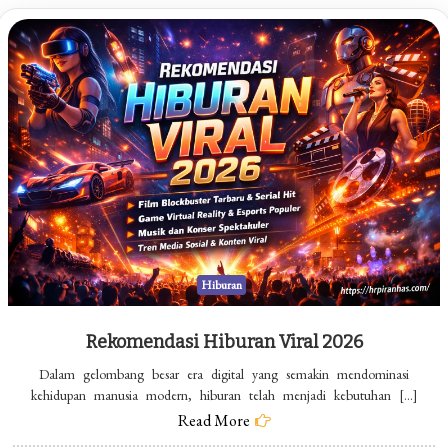
Hiburan
Rekomendasi Hiburan Viral 2026
Dalam gelombang besar era digital yang semakin mendominasi
kehidupan manusia modern, hiburan telah menjadi kebutuhan […]
Read More