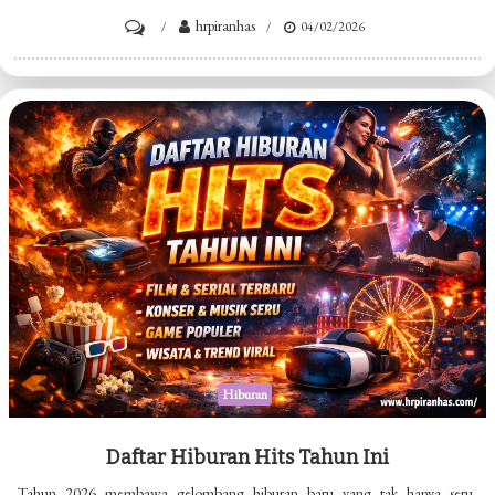
on
hrpiranhas
04/02/2026
Rekomendasi
Hiburan
Viral
2026
Hiburan
Daftar Hiburan Hits Tahun Ini
Tahun 2026 membawa gelombang hiburan baru yang tak hanya seru,