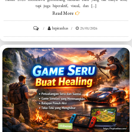
tapi juga hiperaktif, visual, dan […]
Read More
on
hrpiranhas
25/01/2026
Daftar
Hiburan
Hits
Tahun
Ini
Hiburan