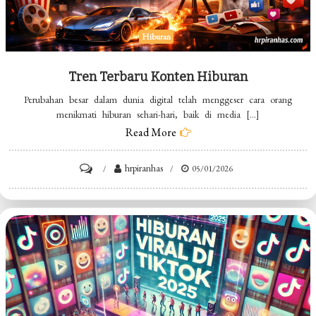
Hiburan
Tren Terbaru Konten Hiburan
Perubahan besar dalam dunia digital telah menggeser cara orang
menikmati hiburan sehari-hari, baik di media […]
Read More
on
hrpiranhas
05/01/2026
Tren
Terbaru
Konten
Hiburan