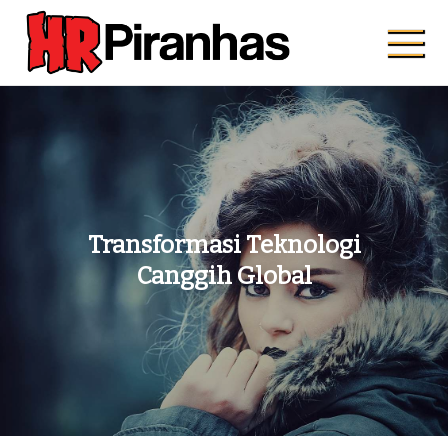
Skip
to
content
Hrpiranhas.com
Kuat, Cepat, Bersama
Transformasi Teknologi
Canggih Global