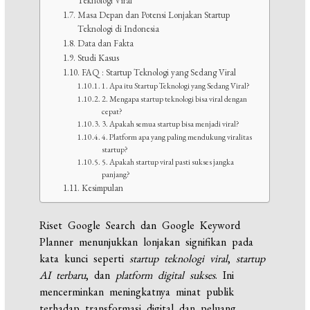
Teknologi Viral
Masa Depan dan Potensi Lonjakan Startup
Teknologi di Indonesia
Data dan Fakta
Studi Kasus
FAQ : Startup Teknologi yang Sedang Viral
1. Apa itu Startup Teknologi yang Sedang Viral?
2. Mengapa startup teknologi bisa viral dengan
cepat?
3. Apakah semua startup bisa menjadi viral?
4. Platform apa yang paling mendukung viralitas
startup?
5. Apakah startup viral pasti sukses jangka
panjang?
Kesimpulan
Riset Google Search dan Google Keyword
Planner menunjukkan lonjakan signifikan pada
kata kunci seperti
startup teknologi viral
,
startup
AI terbaru
, dan
platform digital sukses
. Ini
mencerminkan meningkatnya minat publik
terhadap transformasi digital dan peluang