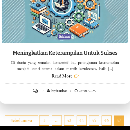
Edukasi
Meningkatkan Keterampilan Untuk Sukses
Di dunia yang semakin kompetitif ini, peningkatan keterampilan
menjadi kunci utama dalam meraih kesuksesan, baik […]
Read More
on
hrpiranhas
29/01/2025
Meningkatkan
Keterampilan
Untuk
Paginasi
Sebelumnya
1
…
43
44
45
46
47
Sukses