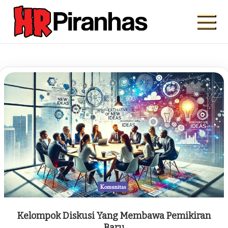
Skip
to
content
Hrpiranhas.com
Kuat, Cepat, Bersama
Komunitas
Kelompok Diskusi Yang Membawa Pemikiran
Baru