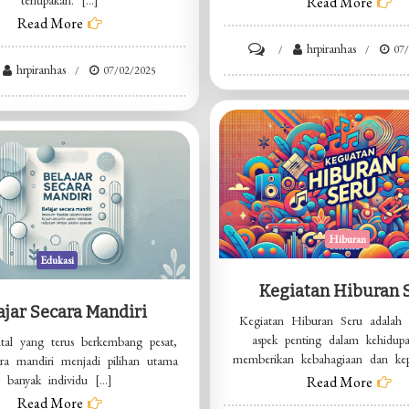
terlupakan. […]
Read More
Read More
on
hrpiranhas
07
hrpiranhas
07/02/2025
Cara
al
Ampuh
andingan
Mencegah
Penyakit
a
Hiburan
Edukasi
Kegiatan Hiburan 
ajar Secara Mandiri
Kegiatan Hiburan Seru adalah s
aspek penting dalam kehidup
ital yang terus berkembang pesat,
memberikan kebahagiaan dan kep
cara mandiri menjadi pilihan utama
banyak individu […]
Read More
Read More