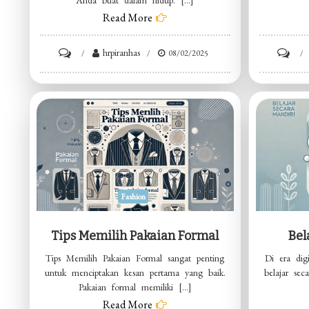
Anda buat dalam hidup. […]
Read More
on
hrpiranhas
on
08/02/2025
Bergabung
Jadw
Dalam
Pert
Komunitas
Piala
Lokal
Duni
Fashion
Tips Memilih Pakaian Formal
Bel
Tips Memilih Pakaian Formal sangat penting
Di era dig
untuk menciptakan kesan pertama yang baik.
belajar se
Pakaian formal memiliki […]
Read More