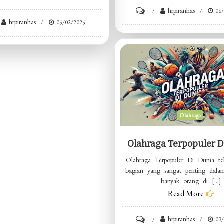
on
hrpiranhas
06
hrpiranhas
05/02/2025
Kegiatan
ar
Hiburan
ra
Seru
iri
Olahraga
Olahraga Terpopuler D
Olahraga Terpopuler Di Dunia te
bagian yang sangat penting dala
banyak orang di […]
Read More
on
hrpiranhas
03