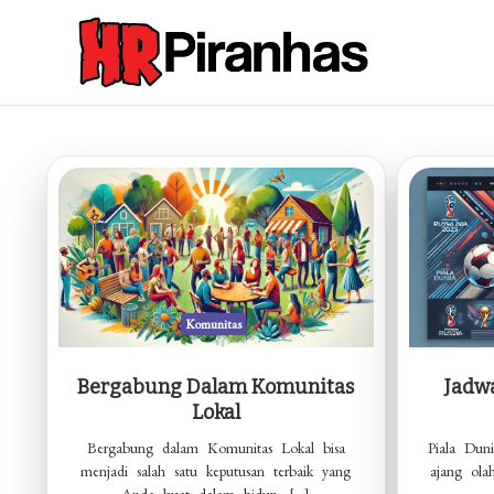
Skip
to
content
Hrpiranhas.com
Kuat, Cepat, Bersama
Komunitas
Bergabung Dalam Komunitas
Jadwa
Lokal
Bergabung dalam Komunitas Lokal bisa
Piala Dun
menjadi salah satu keputusan terbaik yang
ajang ola