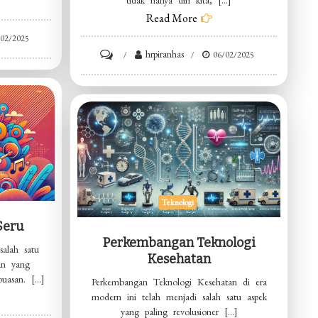
tidak hanya diri kita, […]
Read More
/02/2025
on
hrpiranhas
06/02/2025
Pengaruh
Positif
Dalam
Kehidupan
Teknologi
Seru
Perkembangan Teknologi
alah satu
Kesehatan
an yang
uasan. […]
Perkembangan Teknologi Kesehatan di era
modern ini telah menjadi salah satu aspek
yang paling revolusioner […]