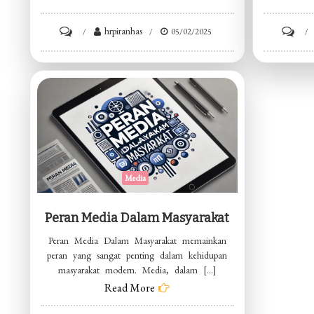
on
hrpiranhas
on
05/02/2025
Tips
Belaj
Memilih
Seca
Pakaian
Mand
Formal
Media
Peran Media Dalam Masyarakat
Peran Media Dalam Masyarakat memainkan
peran yang sangat penting dalam kehidupan
masyarakat modern. Media, dalam […]
Read More