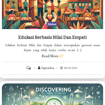
Edukasi
Edukasi Berbasis Nilai Dan Empati
Edukasi Berbasis Nilai dan Empati dalam menciptakan generasi masa
depan yang tidak hanya cerdas secara […]
Read More
on
hrpiranhas
28/05/2025
Edukasi
Berbasis
Nilai
dan
Empati