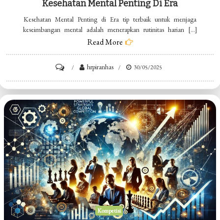
Kesehatan Mental Penting Di Era
Kesehatan Mental Penting di Era tip terbaik untuk menjaga
keseimbangan mental adalah menerapkan rutinitas harian […]
Read More
on
hrpiranhas
30/05/2025
Kesehatan
Mental
Penting
di
Era
Kompetisi