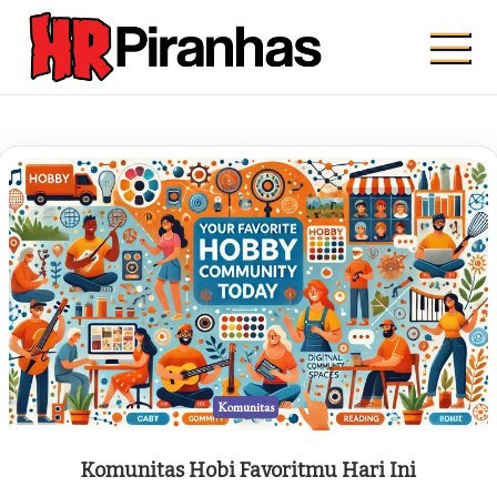
Skip
to
content
Hrpiranhas.com
Kuat, Cepat, Bersama
Komunitas
Komunitas Hobi Favoritmu Hari Ini