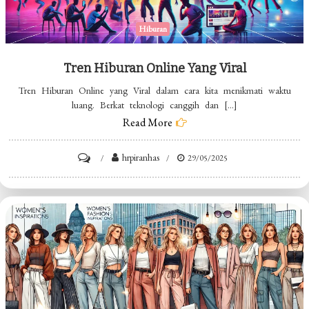
Hiburan
Tren Hiburan Online Yang Viral
Tren Hiburan Online yang Viral dalam cara kita menikmati waktu
luang. Berkat teknologi canggih dan […]
Read More
on
hrpiranhas
29/05/2025
Tren
Hiburan
Online
yang
Viral