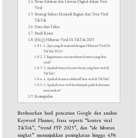
Peran Edukasi dan Literasi Digital dalam Tren
Viral
Strategi Sukses Menjadi Bagian dari Tren Viral
TikTok
Data dan Fakta
Studi Kasus
(FAQ) Hiburan Viral Di TikTok 2025
1. Apa yang di maksud dengan Hiburan Viral Di
TikTok 2025?
2. Bagaimana cara membuat konten yang bisa
viral?
3. Apakah hanya kreator besar yang bisa viral di
TikTok?
4. Apakah konten edukatif bisa viral di TikTok?
5. Apakah tren viral berdampak pada kebiasaan
masyarakat?
Kesimpulan
Berdasarkan hasil pencarian Google dan analisis
Keyword Planner, frasa seperti “konten viral
TikTok”, “trend FYP 2025”, dan “ide hiburan
singkat” menunjukkan peningkatan hingga 43%