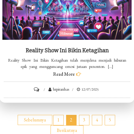
Hiburan
Reality Show Ini Bikin Ketagihan
Reality Show Ini Bikin Ketagihan telah menjelma menjadi hiburan
epik yang mengguncang emosi jutaan penonton. […]
Read More
on
hrpiranhas
12/07/2025
Reality
Show
Ini
Paginasi
Sebelumnya
1
2
3
4
5
Bikin
Berikutnya
Ketagihan