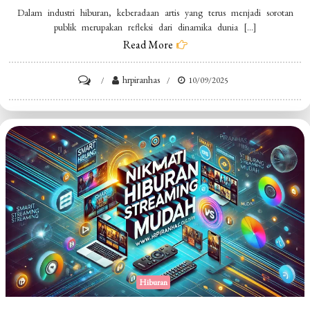
Dalam industri hiburan, keberadaan artis yang terus menjadi sorotan
publik merupakan refleksi dari dinamika dunia […]
Read More
on
hrpiranhas
10/09/2025
Artis
Trending
Penuh
Sensasi
Hiburan