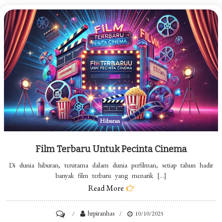
Hiburan
Film Terbaru Untuk Pecinta Cinema
Di dunia hiburan, terutama dalam dunia perfilman, setiap tahun hadir
banyak film terbaru yang menarik […]
Read More
on
hrpiranhas
10/10/2025