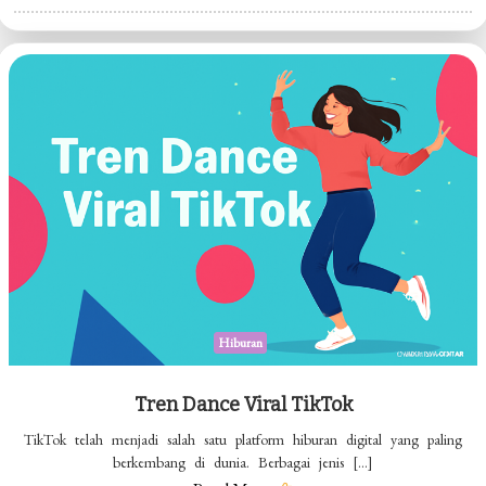
Film
Terbaru
untuk
Pecinta
Cinema
Hiburan
Tren Dance Viral TikTok
TikTok telah menjadi salah satu platform hiburan digital yang paling
berkembang di dunia. Berbagai jenis […]