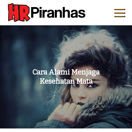
Skip
to
content
Hrpiranhas.com
Kuat, Cepat, Bersama
Cara Alami Menjaga
Kesehatan Mata