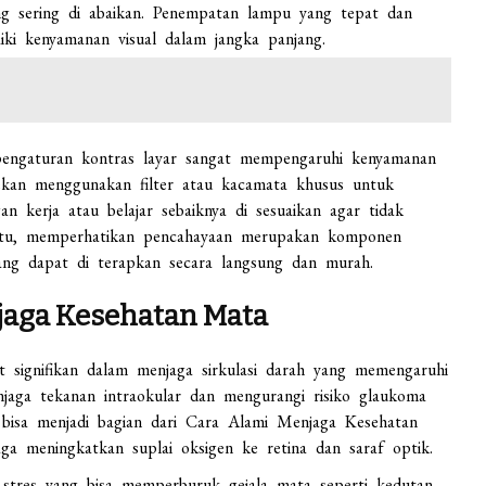
 sering di abaikan. Penempatan lampu yang tepat dan
i kenyamanan visual dalam jangka panjang.
pengaturan kontras layar sangat mempengaruhi kenyamanan
tekan menggunakan filter atau kacamata khusus untuk
n kerja atau belajar sebaiknya di sesuaikan agar tidak
a itu, memperhatikan pencahayaan merupakan komponen
ng dapat di terapkan secara langsung dan murah.
jaga Kesehatan Mata
t signifikan dalam menjaga sirkulasi darah yang memengaruhi
njaga tekanan intraokular dan mengurangi risiko glaukoma
n bisa menjadi bagian dari Cara Alami Menjaga Kesehatan
raga meningkatkan suplai oksigen ke retina dan saraf optik.
 stres yang bisa memperburuk gejala mata seperti kedutan