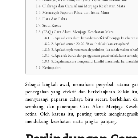
Olahraga dan Cara Alami Menjaga Kesehatan Mata
Mencegah Paparan Polusi dan Iritasi Mata
Data dan Fakta
Studi Kasus
(FAQ) Cara Alami Menjaga Kesehatan Mata
1. Apakah cara alami benar-benar efektif menjaga kesehatan 
2. Apakah aturan 20-20-20 wajib di lakukan setiap hari?
3. Apakah suplemen mata di perlukan jika sudah makan sehat
4. Apa efek buruk dari penggunaan gawai terlalu lama terhad
5. Bagaimana cara mengetahui kondisi mata mulai bermasalah
Kesimpulan
Sebagai langkah awal, memahami penyebab utama ga
pencegahan yang efektif dan berkelanjutan. Selain it
mengurangi paparan cahaya biru secara berlebihan dari
seimbang, dan penerapan Cara Alami Menjaga Keseha
retina. Oleh karena itu, penting untuk mengintegrasik
mendukung kesehatan mata jangka panjang.