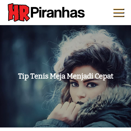
Skip
to
content
Hrpiranhas.com
Kuat, Cepat, Bersama
Tip Tenis Meja Menjadi Cepat