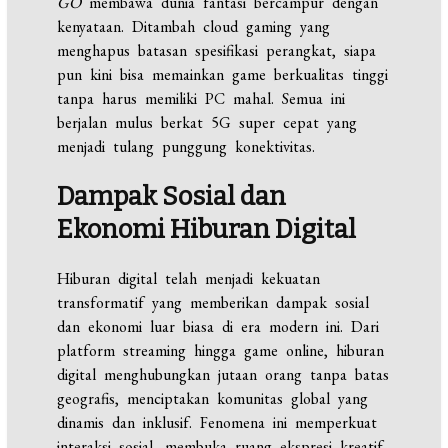
GO
membawa dunia fantasi bercampur dengan
kenyataan. Ditambah cloud gaming yang
menghapus batasan spesifikasi perangkat, siapa
pun kini bisa memainkan game berkualitas tinggi
tanpa harus memiliki PC mahal. Semua ini
berjalan mulus berkat 5G super cepat yang
menjadi tulang punggung konektivitas.
Dampak Sosial dan
Ekonomi Hiburan Digital
Hiburan digital telah menjadi kekuatan
transformatif yang memberikan dampak sosial
dan ekonomi luar biasa di era modern ini. Dari
platform streaming hingga game online, hiburan
digital menghubungkan jutaan orang tanpa batas
geografis, menciptakan komunitas global yang
dinamis dan inklusif. Fenomena ini memperkuat
interaksi sosial, membuka ruang ekspresi kreatif,