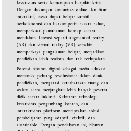
kreativitas serta kemampuan berpikir kritis.
Dengan dukungan komunitas online dan fitur
interaktif, siswa dapat belajar sambil
berkolaborasi dan berkompetisi secara sehat,
memperkuat pemahaman konsep secara
mendalam. Inovasi seperti augmented reality
(AR) dan virtual reality (VR) semakin
memperkaya pengalaman belajar, menjadikan
pendidikan lebih realistis dan tak terlupakan.
Potensi hiburan digital sebagai media edukasi
membuka peluang revolusioner dalam dunia
pendidikan, mengatasi keterbatasan ruang dan
waktu serta menjangkau lebih banyak peserta
didik secara inklusif. Kekuatan teknologi,
kreativitas pengembang konten, dan
interaktivitas platform menciptakan solusi
pembelajaran yang adaptif, efektif, dan
sustainable. Dengan pendekatan ini, hiburan