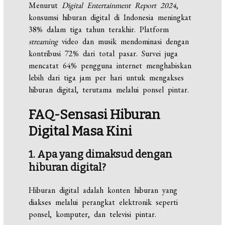
Menurut
Digital Entertainment Report 2024
,
konsumsi hiburan digital di Indonesia meningkat
38% dalam tiga tahun terakhir. Platform
streaming
video dan musik mendominasi dengan
kontribusi 72% dari total pasar. Survei juga
mencatat 64% pengguna internet menghabiskan
lebih dari tiga jam per hari untuk mengakses
hiburan digital, terutama melalui ponsel pintar.
FAQ-Sensasi Hiburan
Digital Masa Kini
1. Apa yang dimaksud dengan
hiburan digital?
Hiburan digital adalah konten hiburan yang
diakses melalui perangkat elektronik seperti
ponsel, komputer, dan televisi pintar.