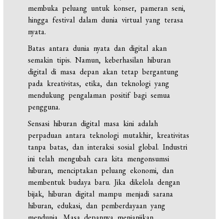
membuka peluang untuk konser, pameran seni,
hingga festival dalam dunia virtual yang terasa
nyata.
Batas antara dunia nyata dan digital akan
semakin tipis. Namun, keberhasilan hiburan
digital di masa depan akan tetap bergantung
pada kreativitas, etika, dan teknologi yang
mendukung pengalaman positif bagi semua
pengguna.
Sensasi hiburan digital masa kini adalah
perpaduan antara teknologi mutakhir, kreativitas
tanpa batas, dan interaksi sosial global. Industri
ini telah mengubah cara kita mengonsumsi
hiburan, menciptakan peluang ekonomi, dan
membentuk budaya baru. Jika dikelola dengan
bijak, hiburan digital mampu menjadi sarana
hiburan, edukasi, dan pemberdayaan yang
mendunia. Masa depannya menjanjikan