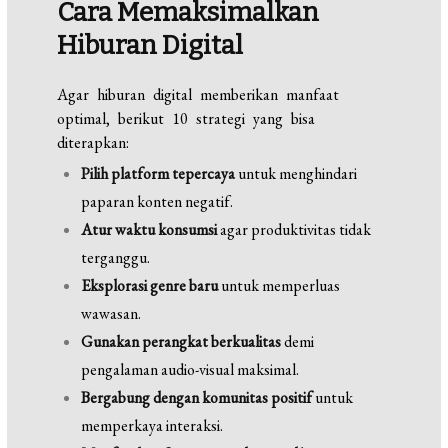
Cara Memaksimalkan
Hiburan Digital
Agar hiburan digital memberikan manfaat
optimal, berikut 10 strategi yang bisa
diterapkan:
Pilih platform tepercaya
untuk menghindari
paparan konten negatif.
Atur waktu konsumsi
agar produktivitas tidak
terganggu.
Eksplorasi genre baru
untuk memperluas
wawasan.
Gunakan perangkat berkualitas
demi
pengalaman audio-visual maksimal.
Bergabung dengan komunitas positif
untuk
memperkaya interaksi.