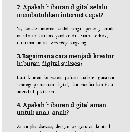
2. Apakah hiburan digital selalu
membutuhkan internet cepat?
Ya, koneksi internet stabil sangat penting untuk
menikmati kualitas gambar dan suara terbaik,
terutama untuk
streaming
langsung.
3. Bagaimana cara menjadi kreator
hiburan digital sukses?
Buat konten konsisten, pahami audiens, gunakan
strategi pemasaran digital, dan manfaatkan fitur
interaktif platform.
4. Apakah hiburan digital aman
untuk anak-anak?
Aman jika diawasi, dengan pengaturan kontrol