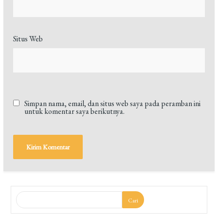
Situs Web
Simpan nama, email, dan situs web saya pada peramban ini
untuk komentar saya berikutnya.
Cari