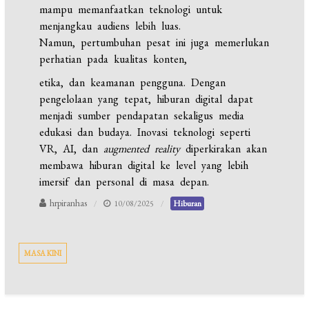
mampu memanfaatkan teknologi untuk
menjangkau audiens lebih luas.
Namun, pertumbuhan pesat ini juga memerlukan
perhatian pada kualitas konten,
etika, dan keamanan pengguna. Dengan
pengelolaan yang tepat, hiburan digital dapat
menjadi sumber pendapatan sekaligus media
edukasi dan budaya. Inovasi teknologi seperti
VR, AI, dan
augmented reality
diperkirakan akan
membawa hiburan digital ke level yang lebih
imersif dan personal di masa depan.
hrpiranhas
10/08/2025
Hiburan
MASA KINI