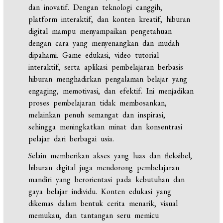
dan inovatif. Dengan teknologi canggih,
platform interaktif, dan konten kreatif, hiburan
digital mampu menyampaikan pengetahuan
dengan cara yang menyenangkan dan mudah
dipahami. Game edukasi, video tutorial
interaktif, serta aplikasi pembelajaran berbasis
hiburan menghadirkan pengalaman belajar yang
engaging, memotivasi, dan efektif. Ini menjadikan
proses pembelajaran tidak membosankan,
melainkan penuh semangat dan inspirasi,
sehingga meningkatkan minat dan konsentrasi
pelajar dari berbagai usia.
Selain memberikan akses yang luas dan fleksibel,
hiburan digital juga mendorong pembelajaran
mandiri yang berorientasi pada kebutuhan dan
gaya belajar individu. Konten edukasi yang
dikemas dalam bentuk cerita menarik, visual
memukau, dan tantangan seru memicu