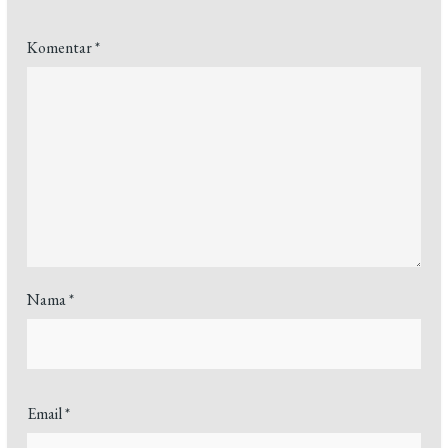
Komentar
*
Nama
*
Email
*