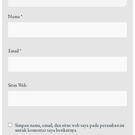
Nama
*
Email
*
Situs Web
Simpan nama, email, dan situs web saya pada peramban ini
untuk komentar saya berikutnya.