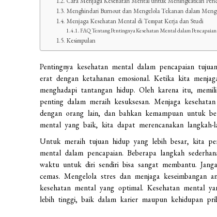
Cara Menjaga Kesehatan Mental untuk Meningkatkan Pen
Menghindari Burnout dan Mengelola Tekanan dalam Meng
Menjaga Kesehatan Mental di Tempat Kerja dan Studi
FAQ Tentang Pentingnya Kesehatan Mental dalam Pencapaian
Kesimpulan
Pentingnya kesehatan mental dalam pencapaian tujuan 
erat dengan ketahanan emosional. Ketika kita menjag
menghadapi tantangan hidup. Oleh karena itu, memili
penting dalam meraih kesuksesan. Menjaga kesehatan
dengan orang lain, dan bahkan kemampuan untuk berp
mental yang baik, kita dapat merencanakan langkah-l
Untuk meraih tujuan hidup yang lebih besar, kita pe
mental dalam pencapaian. Beberapa langkah sederhana
waktu untuk diri sendiri bisa sangat membantu. Jan
cemas. Mengelola stres dan menjaga keseimbangan a
kesehatan mental yang optimal. Kesehatan mental ya
lebih tinggi, baik dalam karier maupun kehidupan prib