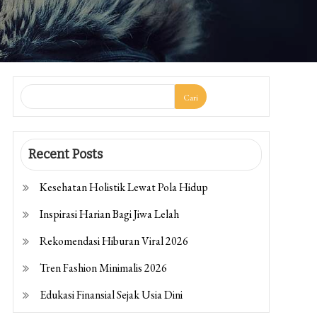
Cari
Recent Posts
Kesehatan Holistik Lewat Pola Hidup
Inspirasi Harian Bagi Jiwa Lelah
Rekomendasi Hiburan Viral 2026
Tren Fashion Minimalis 2026
Edukasi Finansial Sejak Usia Dini