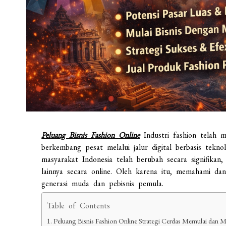
Peluang Bisnis Fashion Online
Industri fashion telah m
berkembang pesat melalui jalur digital berbasis tekn
masyarakat Indonesia telah berubah secara signifika
lainnya secara online. Oleh karena itu, memahami d
generasi muda dan pebisnis pemula.
Table of Contents
Peluang Bisnis Fashion Online Strategi Cerdas Memulai dan 