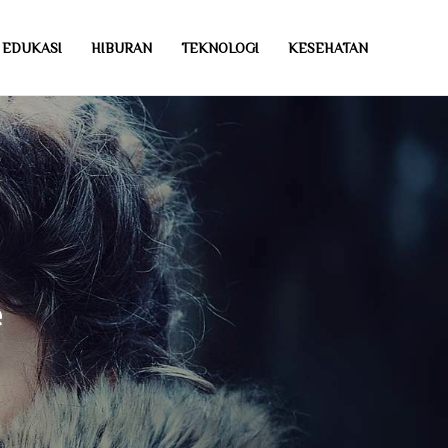
EDUKASI
HIBURAN
TEKNOLOGI
KESEHATAN
e