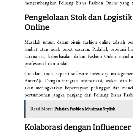
mengembangkan Peluang Bisnis Fashion Online yang t
Pengelolaan Stok dan Logisti
Online
Masalah umum dalam bisnis fashion online adalah pen
lambat atau tidak tepat sasaran. Padahal, reputasi 
karena itu, keberhasilan dalam Fashion Online membu
profesional dan andal.
Gunakan tools seperti software inventory management
AnterAja. Dengan integrasi otomatisasi, waktu dan bia
akan meningkatkan kepercayaan pelanggan dan menci
pertumbuhan jangka panjang dari Peluang Bisnis Fashi
Read More:
Pakaian Fashion Musiman Stylish
Kolaborasi dengan Influencer