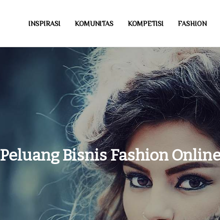
INSPIRASI
KOMUNITAS
KOMPETISI
FASHION
Peluang Bisnis Fashion Onlin