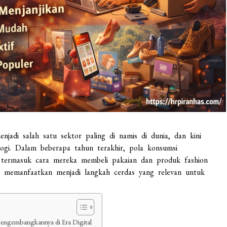
enjadi salah satu sektor paling di namis di dunia, dan kini
ologi. Dalam beberapa tahun terakhir, pola konsumsi
n, termasuk cara mereka membeli pakaian dan produk fashion
an memanfaatkan menjadi langkah cerdas yang relevan untuk
Mengembangkannya di Era Digital