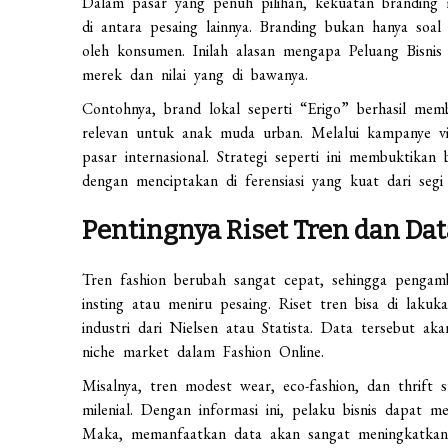
Dalam pasar yang penuh pilihan, kekuatan branding
di antara pesaing lainnya. Branding bukan hanya soa
oleh konsumen. Inilah alasan mengapa Peluang Bisnis
merek dan nilai yang di bawanya.
Contohnya, brand lokal seperti “Erigo” berhasil mem
relevan untuk anak muda urban. Melalui kampanye vi
pasar internasional. Strategi seperti ini membuktikan
dengan menciptakan di ferensiasi yang kuat dari segi 
Pentingnya Riset Tren dan D
Tren fashion berubah sangat cepat, sehingga pengamb
insting atau meniru pesaing. Riset tren bisa di laku
industri dari Nielsen atau Statista. Data tersebut
niche market dalam Fashion Online.
Misalnya, tren modest wear, eco-fashion, dan thrift
milenial. Dengan informasi ini, pelaku bisnis dapat m
Maka, memanfaatkan data akan sangat meningkatkan 