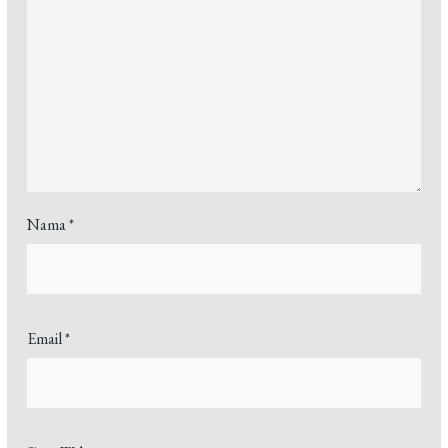
Nama
*
Email
*