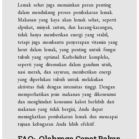
Lemak sehat juga memainkan peran penting
dalam mendukung proses pembakaran lemak.
Makanan yang kaya akan lemak sehat, seperti
alpukat, minyak zaitun, dan kacang-kacangan,
tidak hanya memberikan energi yang stabil,
tetapi juga membantu penyerapan vitamin yang
larut dalam lemak, yang penting untuk fungsi
tubuh yang optimal. Karbohidrat kompleks,
seperti yang ditemukan dalam gandum utuh,
nasi merah, dan sayuran, memberikan energi
yang diperlukan tubuh untuk melakukan
aktivitas fisik dengan intensitas tinggi. Dengan
memperhatikan jenis makanan yang dikonsumsi
dan menghindari konsumsi kalori berlebih dari
makanan yang tidak bergizi, Anda dapat
meningkatkan pembakaran lemak dan mencapai
tujuan kebugaran Anda lebih efektif.