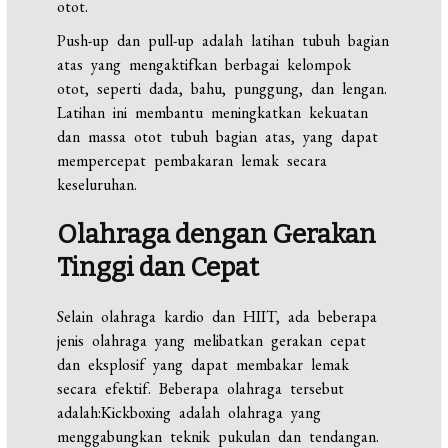
otot.
Push-up dan pull-up adalah latihan tubuh bagian
atas yang mengaktifkan berbagai kelompok
otot, seperti dada, bahu, punggung, dan lengan.
Latihan ini membantu meningkatkan kekuatan
dan massa otot tubuh bagian atas, yang dapat
mempercepat pembakaran lemak secara
keseluruhan.
Olahraga dengan Gerakan
Tinggi dan Cepat
Selain olahraga kardio dan HIIT, ada beberapa
jenis olahraga yang melibatkan gerakan cepat
dan eksplosif yang dapat membakar lemak
secara efektif. Beberapa olahraga tersebut
adalah:Kickboxing adalah olahraga yang
menggabungkan teknik pukulan dan tendangan.