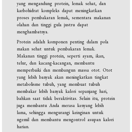
yang mengandung protein, lemak sehat, dan
karbohidrat kompleks dapat meningkatkan
proses pembakaran lemak, sementara makanan
olahan dan tinggi gula justru dapat
menghambatnya.
Protein adalah komponen penting dalam pola
makan sehat untuk pembakaran lemak.
Makanan tinggi protein, seperti ayam, ikan,
telur, dan kacang-kacangan, membantu
memperbaiki dan membangun massa otot. Otot
yang lebih banyak akan meningkatkan tingkat
metabolisme tubuh, yang membuat tubuh
membakar lebih banyak kalori sepanjang hari,
bahkan saat tidak beraktivitas. Selain itu, protein
juga membantu Anda merasa kenyang lebih
lama, sehingga mengurangi keinginan untuk
ngemil dan membantu mengontrol asupan kalori
harian.