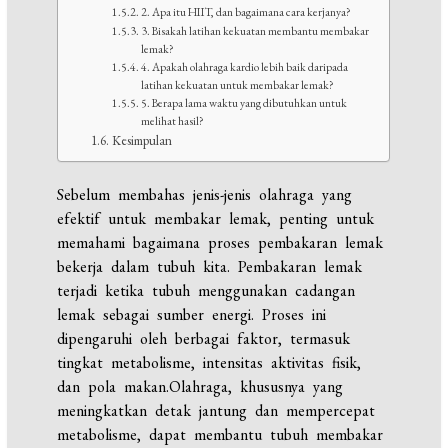
2. Apa itu HIIT, dan bagaimana cara kerjanya?
3. Bisakah latihan kekuatan membantu membakar
lemak?
4. Apakah olahraga kardio lebih baik daripada
latihan kekuatan untuk membakar lemak?
5. Berapa lama waktu yang dibutuhkan untuk
melihat hasil?
Kesimpulan
Sebelum membahas jenis-jenis olahraga yang
efektif untuk membakar lemak, penting untuk
memahami bagaimana proses pembakaran lemak
bekerja dalam tubuh kita. Pembakaran lemak
terjadi ketika tubuh menggunakan cadangan
lemak sebagai sumber energi. Proses ini
dipengaruhi oleh berbagai faktor, termasuk
tingkat metabolisme, intensitas aktivitas fisik,
dan pola makan.Olahraga, khususnya yang
meningkatkan detak jantung dan mempercepat
metabolisme, dapat membantu tubuh membakar