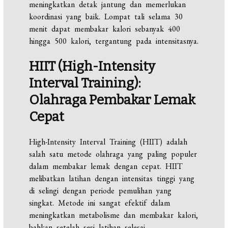
meningkatkan detak jantung dan memerlukan
koordinasi yang baik. Lompat tali selama 30
menit dapat membakar kalori sebanyak 400
hingga 500 kalori, tergantung pada intensitasnya.
HIIT (High-Intensity
Interval Training):
Olahraga Pembakar Lemak
Cepat
High-Intensity Interval Training (HIIT) adalah
salah satu metode olahraga yang paling populer
dalam membakar lemak dengan cepat. HIIT
melibatkan latihan dengan intensitas tinggi yang
di selingi dengan periode pemulihan yang
singkat. Metode ini sangat efektif dalam
meningkatkan metabolisme dan membakar kalori,
bahkan setelah sesi latihan selesai.