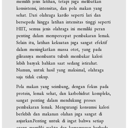
memilih jenis latihan, tetapi juga melibatkan
konsistensi, intensitas, dan pola makan yang
sehat. Dari olahraga kardio seperti lari dan
bersepeda hingga latihan intensitas tinggi seperti
HIIT, semua jenis olahraga ini memiliki peran
penting dalam mempercepat pembakaran lemak.
Selain itu, latihan kekuatan juga sangat efektif
dalam meningkatkan massa otot, yang pada
gilirannya membantu tubuh membakar kalori
lebih banyak bahkan saat sedang istirahat.
Namun, untuk hasil yang maksimal, olahraga
saja tidak cukup.
Pola makan yang seimbang, dengan fokus pada
protein, lemak sehat, dan karbohidrat kompleks,
sangat penting dalam mendukung proses
pembakaran lemak. Mengurangi konsumsi kalori
berlebih dan makanan olahan juga sangat di
anjurkan.Penting untuk di ingat bahwa setiap
orang memiliki waktu dan kemampuan berbeda