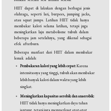
HIIT dapat di lakukan dengan berbagai jenis
olahraga, seperti lari, burpees, jumping jacks,
atau squat jumps. Latihan HIIT tidak hanya
membakar kalori selama latihan, tetapi juga
meningkatkan laju metabolisme tubuh dalam
beberapa jam setelahnya, yang dikenal sebagai
efek afterburn.
Beberapa manfaat dari HIIT dalam membakar
lemak adalah:
Pembakaran kalori yang lebih cepat:
Karena
intensitasnya yang tinggi, tubuh akan membakar
lebih banyak kalori dalam waktu yang lebih
singkat.
Meningkatkan kapasitas aerobik dan anaerobik:
HIIT tidak hanya meningkatkan daya tahan
jantung, tetapi juga memperkuat otot-otot