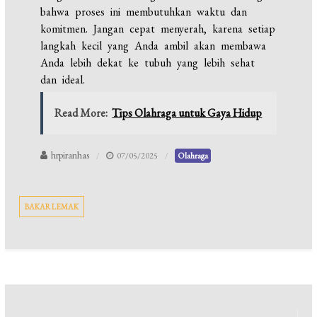
bahwa proses ini membutuhkan waktu dan
komitmen. Jangan cepat menyerah, karena setiap
langkah kecil yang Anda ambil akan membawa
Anda lebih dekat ke tubuh yang lebih sehat
dan ideal.
Read More:
Tips Olahraga untuk Gaya Hidup
hrpiranhas
07/05/2025
Olahraga
BAKAR LEMAK
Navigasi