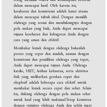
dalam mencapai hasil. Oleh karena itu,
kesabaran dan konsistensi adalah kunci utama
dalam mencapai tubuh ideal. Dengan memilih
olahraga yang sesuai dan mendukungnya dengan
pola makan yang baik, Anda dapat mencapai
tujuan kesehatan dan kebugaran Anda dengan
cara yang aman dan efektif.
Membakar lemak dengan olahraga bukanlah
proses yang cepat dan mudah, namun dengan
konsistensi dan pemilihan olahraga yang tepat,
Anda dapat mencapai tujuan Anda. Olahraga
kardio, HIIT, latihan kekuatan, serta aktivitas
fisik yang melibatkan gerakan cepat dan
eksplosif adalah beberapa cara efektif untuk
membakar lemak secara cepat dan sehat. Selain
itu, dukung olahraga dengan pola makan sehat
untuk hasil yang lebih maksimal.Tetap konsisten
dengan rutinitas olahraga Anda dan selalu ingat