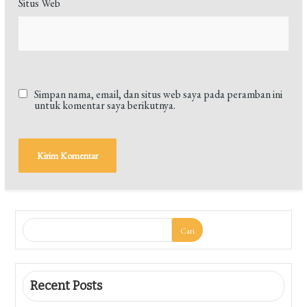
Situs Web
Simpan nama, email, dan situs web saya pada peramban ini
untuk komentar saya berikutnya.
Cari
Recent Posts