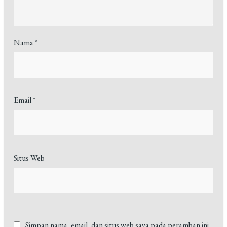
Nama
*
Email
*
Situs Web
Simpan nama, email, dan situs web saya pada peramban ini