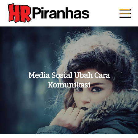
Skip
to
content
Hrpiranhas.com
Kuat, Cepat, Bersama
Media Sosial Ubah Cara
Komunikasi