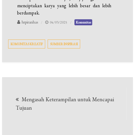
menciptakan karya yang lebih besar dan lebih
berdampak.
hrpiranhas
04/03/2025
Komunitas
KOMUNITAS KREATIF
SUMBER INSPIRASI
Navigasi
Mengasah Keterampilan untuk Mencapai
pos
Tujuan