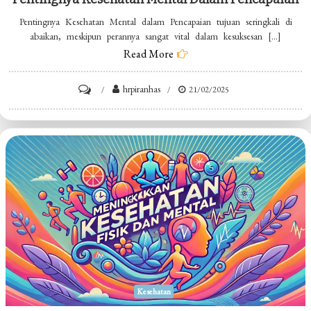
Pentingnya Kesehatan Mental dalam Pencapaian tujuan seringkali di
abaikan, meskipun perannya sangat vital dalam kesuksesan […]
Read More
on
hrpiranhas
21/02/2025
Pentingnya
Kesehatan
Mental
dalam
Pencapaian
Kesehatan