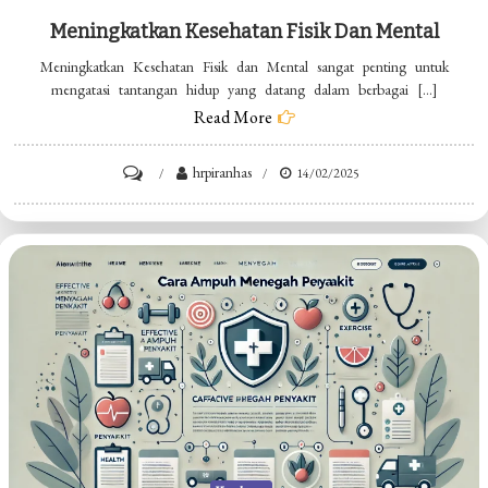
Meningkatkan Kesehatan Fisik Dan Mental
Meningkatkan Kesehatan Fisik dan Mental sangat penting untuk
mengatasi tantangan hidup yang datang dalam berbagai […]
Read More
on
hrpiranhas
14/02/2025
Meningkatkan
Kesehatan
Fisik
dan
Mental