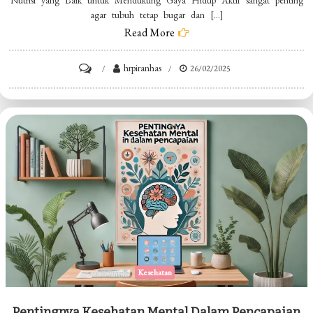
Nutrisi yang Baik untuk Mendukung Gaya Hidup Aktif sangat penting
agar tubuh tetap bugar dan […]
Read More
on
hrpiranhas
26/02/2025
Nutrisi
yang
Baik
untuk
Mendukung
Gaya
Hidup
Aktif
Kesehatan
Pentingnya Kesehatan Mental Dalam Pencapaian