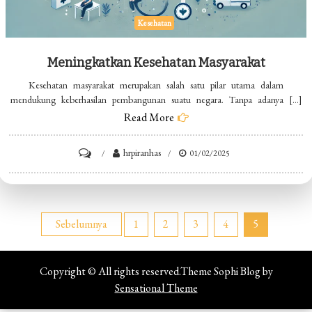
Kesehatan
Meningkatkan Kesehatan Masyarakat
Kesehatan masyarakat merupakan salah satu pilar utama dalam
mendukung keberhasilan pembangunan suatu negara. Tanpa adanya […]
Read More
on
hrpiranhas
01/02/2025
Meningkatkan
Kesehatan
Masyarakat
Paginasi
Sebelumnya
1
2
3
4
5
pos
Copyright © All rights reserved.Theme Sophi Blog by
Sensational Theme