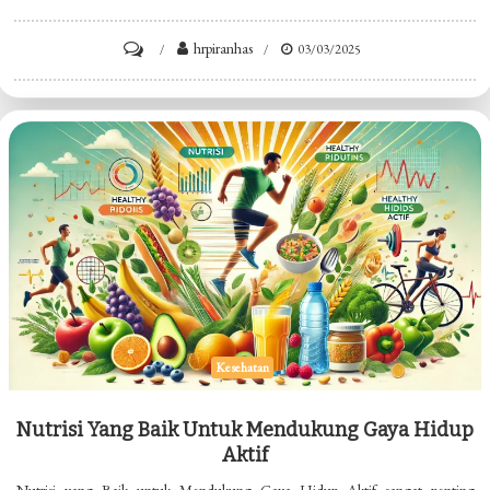
on
hrpiranhas
03/03/2025
Kesehatan
Pernapasan
Yang
Optimal
Kesehatan
Nutrisi Yang Baik Untuk Mendukung Gaya Hidup
Aktif