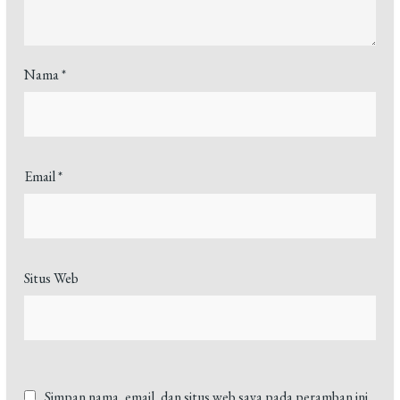
Nama
*
Email
*
Situs Web
Simpan nama, email, dan situs web saya pada peramban ini