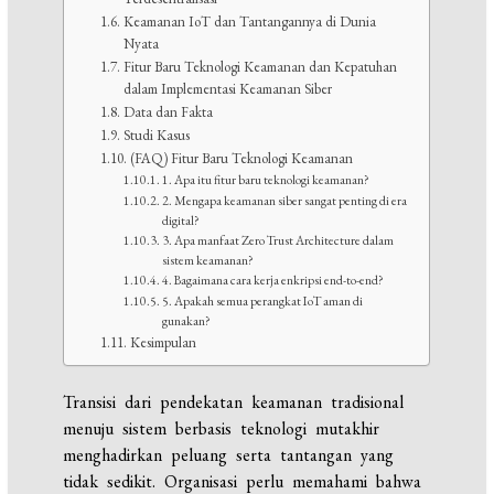
Keamanan IoT dan Tantangannya di Dunia
Nyata
Fitur Baru Teknologi Keamanan dan Kepatuhan
dalam Implementasi Keamanan Siber
Data dan Fakta
Studi Kasus
(FAQ) Fitur Baru Teknologi Keamanan
1. Apa itu fitur baru teknologi keamanan?
2. Mengapa keamanan siber sangat penting di era
digital?
3. Apa manfaat Zero Trust Architecture dalam
sistem keamanan?
4. Bagaimana cara kerja enkripsi end-to-end?
5. Apakah semua perangkat IoT aman di
gunakan?
Kesimpulan
Transisi dari pendekatan keamanan tradisional
menuju sistem berbasis teknologi mutakhir
menghadirkan peluang serta tantangan yang
tidak sedikit. Organisasi perlu memahami bahwa