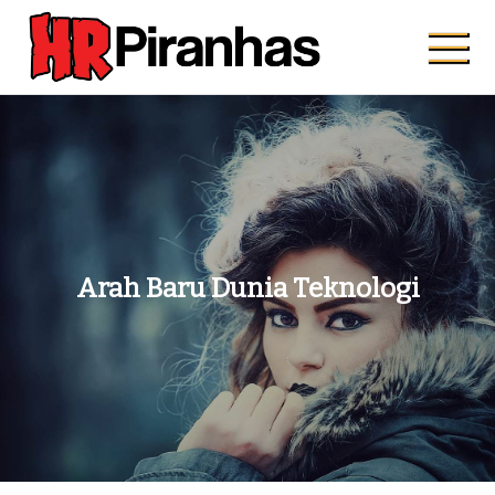
Skip
to
content
Hrpiranhas.com
Kuat, Cepat, Bersama
Arah Baru Dunia Teknologi