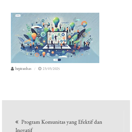
hrpiranhas
23/03/2025
Navigasi
Program Komunitas yang Efektif dan
pos
Inovatif