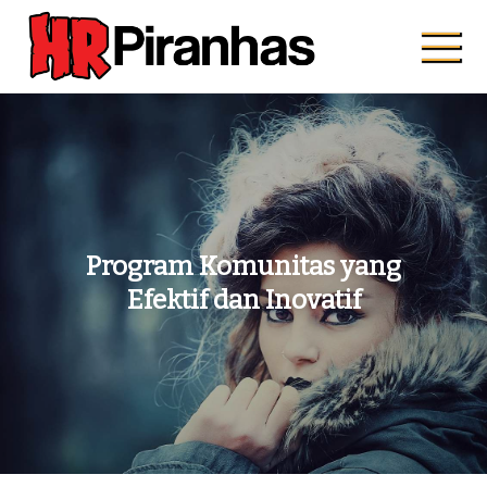
Skip
to
content
Hrpiranhas.com
Kuat, Cepat, Bersama
Program Komunitas yang
Efektif dan Inovatif