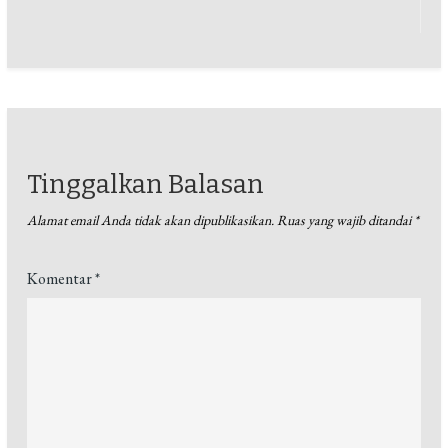
Tinggalkan Balasan
Alamat email Anda tidak akan dipublikasikan.
Ruas yang wajib ditandai
*
Komentar
*