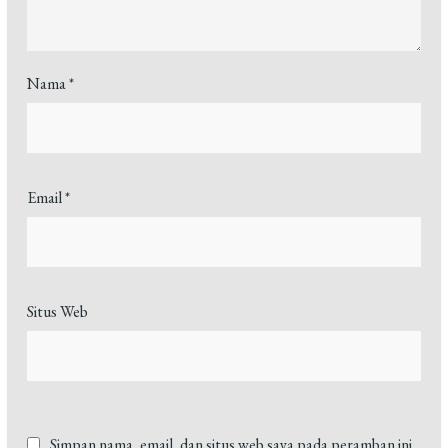
Nama
*
Email
*
Situs Web
Simpan nama, email, dan situs web saya pada peramban ini